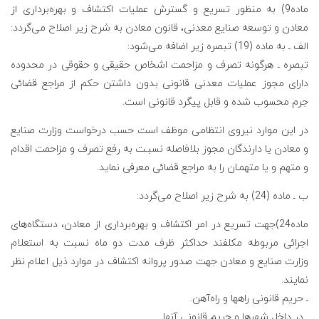
ماده9) به منظور تسریع و گسترش عملیات اکتشاف و بهره‌برداری از
معادن و توسعه صنایع معدنی، قانون معادن به شرح زیر اصلاح می‌گردد:
الف ـ به ماده (19) تبصره زیر اضافه می‌شود:
تبصره ـ هرگونه تصرف و مزاحمت اشخاص حقیقی و حقوقی در محدوده
دارای مجوز عملیات معدنی قانونی بدون داشتن حکم از مراجع قضائی
جرم محسوب شده و قابل پیگرد قانونی است.
در این موارد نیروی انتظامی موظف است حسب درخواست وزارت صنایع
و معادن یا دارندگان مجوز بلافاصله نسبـت به رفع تصرف و مزاحمت اقدام
و متهم و یا متهمـان را به مراجع قضائی معرفی نماید.
ب ـ ماده (24) به شرح زیر اصلاح می‌گردد:
ماده24)جهت تسریع در امر اکتشاف و بهره‌برداری از معادن، دستگاه‌های
اجرائی مربوطه مکلفند حداکثر ظرف مدت دو ماه نسبت به استعلام
وزارت صنایع و معادن جهت صدور پروانه اکتشاف در موارد ذیل اعلام نظر
نمایند.
ـ حریم قانونی راهها و راه‌آهن.
ـ در داخل شهرها و حریم قانونی آنها.