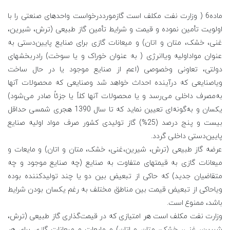
ماده6 ( وزارت نفت مکلف است گازمورددرخواست واحدهای صنعتی را با
اولویت تأمین نموده و قیمت و شرایط تأمین گاز طبیعی (ترش، شیرین،
غنی، خشک، متان و اتان) و میعانات گازی برای صنایع پایین‌دستی به
عنوان مواداولیه ویاانرژی ( به عنوان خوراک و یا سوخت) رادربخشهای
دولتی، تعاونی وخصوصی (اعم از صنایع موجود یا در حال ساخت
ویاصنایعی که درآینده احداث خواهد شد وصنایعی که محصولات آنها
به‌مصرف داخلی می‌رسد و یا محصولات آنها کلاً یا جزئاً صادر می‌شود)
یکسان و به‌گونه‌ای تعیین نماید که تا سال 1390 هجری شمسی حداقل
بیست و پنج درصد (25%) گاز تولیدی کشور صرف مواد اولیه صنایع
پایین‌دستی داخلی گردد.
عرضه گاز طبیعی (ترش، شیرین،غنی، خشک، متان و اتان) و مایعات و
میعانات گازی به قیمتهای متفاوت به صنایع (چه صنایع موجود و چه
متقاضیان جدید) که حاکی از تبعیض بین دو یا چند تولیدکننده بوده
ویاحاکی از تبعیض قیمت بین مناطق مختلف به رغم یکسان بودن شرایط
باشد، ممنوع است.
وزارت نفت مکلف است هر امتیازی که در قیمت‌گذاری گاز طبیعی (ترش،
شیرین، غنی، خشک، متان و اتان) و مایعات و میعانات گازی برای هر