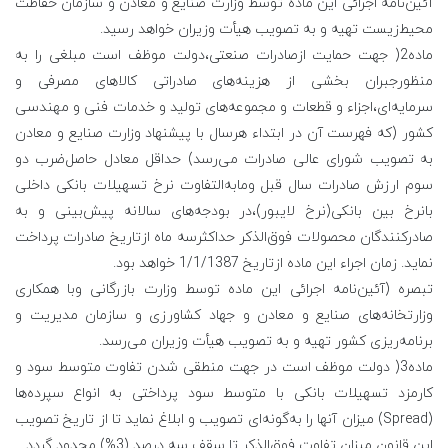
آئین‌نامه اجرائی این ماده توسط وزارت صنایع و معادن و سازمان حفاظت
محیط‌زیست تهیه و به تصویب هیأت وزیران خواهد رسید.
ماده2( جهت حمایت ازصادرات صنعتی،دولت موظف است مبلغی را به
منظورجبران بخشی از هزینه‌های صادراتی کالاهای مصرفی و
سرمایه‌ای،اجزاء و قطعات و مجموعه‌های تولید و خدمات فنی و مهندسی
کشور (که فهرست آن در ابتداء هرسال با پیشنهاد وزارت صنایع و معادن
به تصویب شورای عالی صادرات می‌رسد) حداقل معادل حاصل‌ضرب دو
سوم ارزش صادرات سال قبل ومابه‌التفاوت نرخ تسهیلات بانکی داخلی
بانرخ بین بانکی(نرخ لایبور)،در بودجه‌های سالانه پیش‌بینی و به
صادرکنندگان محصولات فوق‌الذکر حداکثرسه ماه ازتاریخ صادرات پرداخت
نماید. زمان اجراء این ماده ازتاریخ 1/1/1387 خواهد بود.
تبصره (آئین‌نامه اجرائی این ماده توسط وزارت بازرگانی وبا همکاری
وزارتخانه‌های صنایع و معادن و جهاد کشاورزی و سازمان مدیریت و
برنامه‌ریزی کشور تهیه و به تصویب هیأت وزیران می‌رسد.
ماده3( دولت موظف است در جهت منطقی شدن تفاوت متوسط سود و
کارمزد تسهیلات بانکی با متوسط سود پرداختی به انواع سپرده‌ها
(Spread) میزان آنها را به‌گونه‌ای تصویب و ابلاغ نماید تا از تاریخ تصویب
این قانون میزان تفاوت فوق‌الذکر تا سقف سه درصد (3%) محدود گردد.