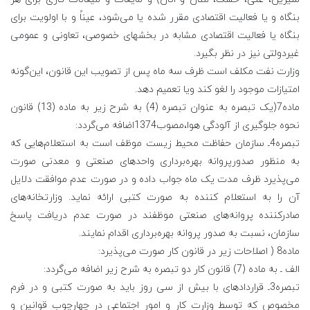
بنگاه و یا فعالیت اقتصادی مقرر شده یا می‌شود، عیناً و با اولویت برای
بنگاه یا فعالیت اقتصادی مشابه در بخشهای خصوصی، تعاونی و عمومی
غیردولتی نیز در نظر بگیرد.
وزارت نفت مکلف است ظرف سه ماه پس از تصویب این قانون، این‌گونه
امتیازات موجود را لغو کند ویا تعمیم دهد.
ماده7(یک تبصره به عنوان تبصره (4) به شرح زیر به ماده (13) قانون
نحوه جلوگیری از آلودگی هوا،مصوب1374اضافه می‌گردد:
تبصره4ـ سازمان حفاظت محیط زیست موظف است به استعلام‌هایی که
به منظور صدورپروانه بهره‌برداری واحدهای صنعتی و معدنی صورت
می‌پذیرد ظرف مدت یک ماه جواب داده و در صورت عدم موافقت دلایل
آن را به استعلام کننده به صورت کتبی ارائه نماید. وزارتخانه‌های
صادرکننده پروانه‌های صنعتی موظفند در صورت عدم دریافت پاسخ
سازمان، نسبت به صدور پروانه بهره‌برداری اقدام نمایند.
ماده8 ( اصلاحات زیر در قانون کار صورت می‌پذیرد:
الف ـ به ماده (7) قانون کار دو تبصره به شرح زیر اضافه می‌گردد:
تبصره3ـ قراردادهای با بیش از سی روز باید به صورت کتبی و در فرم
مخصوص که توسط وزارت کار و امور اجتماعی در چهارچوب قوانین و