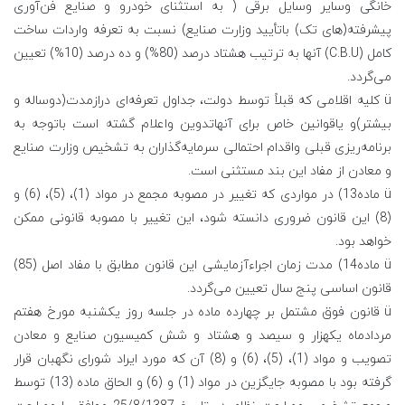
خانگی وسایر وسایل برقی ( به استثنای خودرو و صنایع فن‌آوری
پیشرفته(‌های تک) باتأیید وزارت صنایع) نسبت به تعرفه واردات ساخت
کامل (C.B.U) آنها به ترتیب هشتاد درصد (80%) و ده درصد (10%) تعیین
می‌گردد.
ü کلیه اقلامی که قبلاً توسط دولت، جداول تعرفه‌ای درازمدت(دوساله و
بیشتر)و یاقوانین خاص برای آنهاتدوین واعلام گشته است باتوجه به
برنامه‌ریزی قبلی واقدام احتمالی سرمایه‌گذاران به تشخیص وزارت صنایع
و معادن از مفاد این بند مستثنی است.
ü ماده13) در مواردی که تغییر در مصوبه مجمع در مواد (1)، (5)، (6) و
(8) این قانون ضروری دانسته شود، این تغییر با مصوبه قانونی ممکن
خواهد بود.
ü ماده14) مدت زمان اجراءآزمایشی این قانون مطابق با مفاد اصل (85)
قانون اساسی پنج سال تعیین می‌گردد.
ü قانون فوق مشتمل بر چهارده ماده در جلسه روز یکشنبه مورخ هفتم
مردادماه یکهزار و سیصد و هشتاد و شش کمیسیون صنایع و معادن
تصویب و مواد (1)، (5)، (6) و (8) آن که مورد ایراد شورای نگهبان قرار
گرفته بود با مصوبه جایگزین در مواد (1) و (6) و الحاق ماده (13) توسط