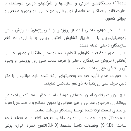
ماده11) دستگاههای اجرائی و سازمانها و شرکتهای دولتی موظفند، با
رعایت قانون حداکثر استفاده از توان فنی، مهندسی، تولیدی و صنعتی و
اجرائی کشور:
ü الف ـ خریدهای داخلی (اعم از پروژه‌‌ای و غیرپروژه‌ای) با ارزش بیش
ازدومیلیاردریال را از طریق گشایش اعتبار ریالی و یا ارزی به نفع
سازندگان داخلی انجام دهند.
ü ب ـ صورت‌وضعیت کارهای انجام شده توسط پیمانکاران وصورتحساب
(فاکتور) فروش سازندگان داخلی را ظرف مدت سی روز بررسی و وجوه
آن را به ذی‌نفع پرداخت نمایند.
در صورت عدم تأیید صورت وضعیتهای ارائه شده باید مراتب را با ذکر
دلیل ظرف سی روزکتباً به ذی‌نفع منعکس نمایند.
ü ج ـ وزارت رفاه وتأمین اجتماعی موظف است حق بیمه تأمین اجتماعی
پیمانکاران طرحهای عمرانی و غیر عمرانی یا بدون مصالح و با مصالح را صرفاً
بر مبنای لیست ارائه‌شده توسط پیمانکار دریافت نماید.
ü ماده12) جهت حمایت از تولید داخل، تعرفه قطعات منفصله نیمه
ساخته (S.K.D) وقطعات کاملاً منفصله(C.K.D)تلفن همراه، لوازم برقی