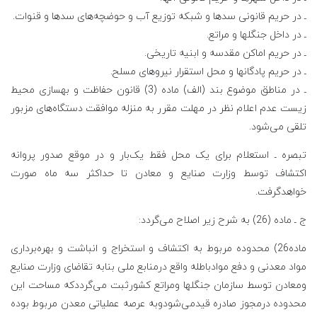
ـ در حریم قانونی سدها و شبکه توزیع آب و حوضچه‌های سدها و قنوات.
ـ در داخل جنگلها و مراتع.
ـ در حریم اماکن مقدسه و ابنیه تاریخی.
ـ در حریم پادگانها و محل استقرار نیروهای مسلح.
ـ در مناطق موضوع بند (الف) ماده (3) قانون حفاظت و بهسازی محیط
زیست عدم اعلام نظر در مهلت مقرر به منزله موافقت دستگاه‌های مزبور
تلقی می‌شود.
تبصره ـ استعلام برای یک محل فقط یک‌بار و در موقع صدور پروانه
اکتشاف توسط وزارت صنایع و معادن تا حداکثر سه ماه صورت
خواهدگرفت.
ج ـ ماده (26) به شرح زیر اصلاح می‌گردد:
ماده26) محدوده مربوط به اکتشاف و استخراج و انباشت و بهره‌برداری
مواد معدنی و دفع موادباطله واقع درمنابع ملی بنابه تقاضای وزارت صنایع
ومعادن توسط سازمان جنگلها ومراتع کشورثبت می‌گرددکه مساحت این
محدوده درمجوز صادره قیدمی‌شودوبه عرصه عملیاتی معدن مربوط بوده