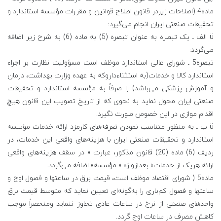
ماده4 (اصلاحات زیردر قانون اصلاح قوانین و مقررات مؤسسه استاندارد و
تحقیقات صنعتی ایران انجام می‌گیرد:
ü الف ـ یک تبصره به عنوان تبصره (5) به ماده (6) به شرح زیر اضافه
می‌گردد:
تبصره5 ـ شورای عالی استاندارد موظف است مسؤولیت نظارت بر اجراء
استاندارد کالا و خدمات(به استثناءداروکه به عهده وزارت بهداشت، درمان
و آموزش پزشکی می‌باشد) را صرفاً به مؤسسه استاندارد و تحقیقات
صنعتی ایران محول نماید به نحوی که از تاریخ تصویب این قانون هیچ
اقدام موازی در این خصوص صورت نگیرد.
ü ب ـ به منظور متناسب نمودن تعرفه‌های کارمزد ارائه خدمات مؤسسه
استاندارد و تحقیقات صنعتی ایران با هزینه‌های واقعی این خدمات، در
ردیف (6) ماده (20) قانون مذکور، عبارت « در سقف هزینه‌های واقعی
ارائه هریک از خدمات» بعدازواژه « مؤسسه» اضافه می‌گردد.
ماده5 ( شورای اقتصاد موظف است، قیمت برق در ساعتها و فصول اوج و
ساعتها و فصول کم‌باری را به‌گونه‌ای تعیین نماید که متوسط قیمت برق
واحدهای صنعتی از نرخ در ساعات عادی تجاوز ننماید ومنحصراً موجب
کاهش مصرف در ساعات اوج گردد.