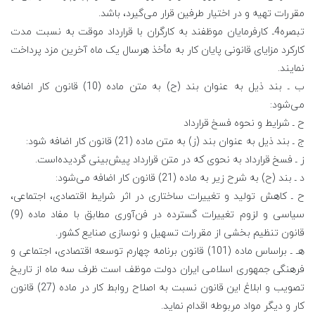
مقررات تهیه و در اختیار طرفین قرار می‌گیرد، باشد.
تبصره4ـ کارفرمایان موظفند به کارگران با قرارداد موقت به نسبت مدت
کارکرد مزایای قانونی پایان کار به مأخذ هرسال یک ماه آخرین مزد پرداخت
نمایند.
ب ـ بند ذیل به عنوان بند (ح) به متن ماده (10) قانون کار اضافه
می‌شود:
ح ـ شرایط و نحوه فسخ قرارداد
ج ـ بند ذیل به عنوان بند (ز) به متن ماده (21) قانون کار اضافه شود:
ز ـ فسخ قرارداد به نحوی که در متن قرارداد پیش‌بینی گردیده‌است.
د ـ بند (ح) به شرح زیر به ماده (21) قانون کار اضافه می‌شود:
ح ـ کاهش تولید و تغییرات ساختاری در اثر شرایط اقتصادی، اجتماعی،
سیاسی و لزوم تغییرات گسترده در فن‌آوری مطابق با مفاد ماده (9)
قانون تنظیم بخشی از مقررات تسهیل و نوسازی صنایع کشور.
هـ ـ براساس ماده (101) قانون برنامه چهارم توسعه اقتصادی، اجتماعی و
فرهنگی جمهوری اسلامی ایران دولت موظف است ظرف سه ماه از تاریخ
تصویب و ابلاغ این قانون نسبت به اصلاح روابط کار در ماده (27) قانون
کار و دیگر مواد مربوطه اقدام نماید.