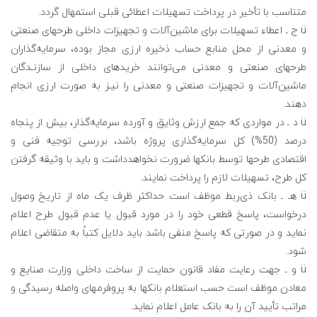
متناسب با تأخیر در پرداخت تسهیلات اعطائی قبلی استمهال گردد.
ü ج ـ اعطاء تسهیلات برای ماشین‌آلات و تجهیزات داخلی طرحهای صنعتی
و معدنی از محل منابع حساب ذخیره ارزی مجاز بوده، سرمایه‌گذاران
طرحهای صنعتی و معدنی می‌توانند خریدهای داخلی از سازنـدگان
ماشین‌آلات و تجهیزات صنعتی و معدنی را نیـز به صورت ارزی انجام
دهند.
ü د ـ در مواردی که جمع ارزش وثایق و آورده سرمایه‌گذار، بیش از پنجاه
درصد (50%) کل سرمایه‌گذاری پروژه باشد، بررسی توجیه فنی و
اقتصادی طرحها توسط بانکها ضرورت نخواهدداشت و باید با وثیقه گرفتن
کل طرح، تسهیلات لازم را پرداخت نمایند.
ü هـ ـ بانک ذی‌ربط موظف است حداکثر ظرف یک ماه از تاریخ وصول
درخواست، پاسخ قطعی خود را در مورد قبول یا عدم قبول طرح اعلام
نماید و در صورتی که پاسخ منفی باشد باید دلایل کتباً به متقاضی اعلام
شود.
ü و ـ جهت رعایت مفاد قانون حمایت از ساخت داخلی وزارت صنایع و
معادن موظف است حسب استعلام بانکها به پروفرمهای واصله رسیدگی و
مراتب تأیید آن را به بانک عامل اعلام نماید.